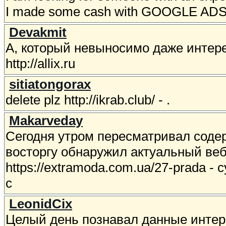
I made some cash with GOOGLE AD
Devakmit
А, который невыносимо даже интер
http://allix.ru
sitiatongorax
delete plz http://ikrab.club/ - .
Makarveday
Сегодня утром пересматривал содер
восторгу обнаружил актуальный веб
https://extramoda.com.ua/27-prada -
с
LeonidCix
Целый день познавал данные интер