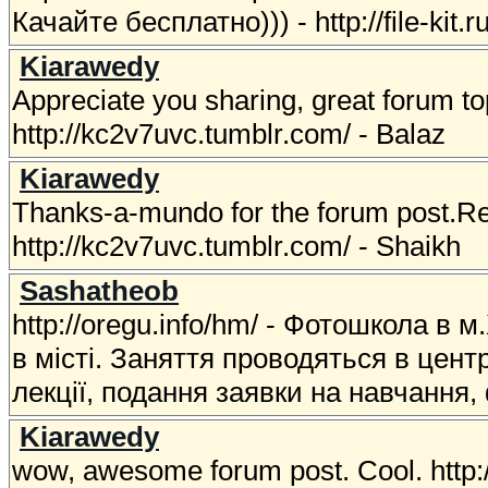
Качайте бесплатно))) - http://file-kit.
Kiarawedy
Appreciate you sharing, great forum t
http://kc2v7uvc.tumblr.com/ - Balaz
Kiarawedy
Thanks-a-mundo for the forum post.Re
http://kc2v7uvc.tumblr.com/ - Shaikh
Sashatheob
http://oregu.info/hm/ - Фотошкола в
в місті. Заняття проводяться в центр
лекції, подання заявки на навчання,
Kiarawedy
wow, awesome forum post. Cool. http: