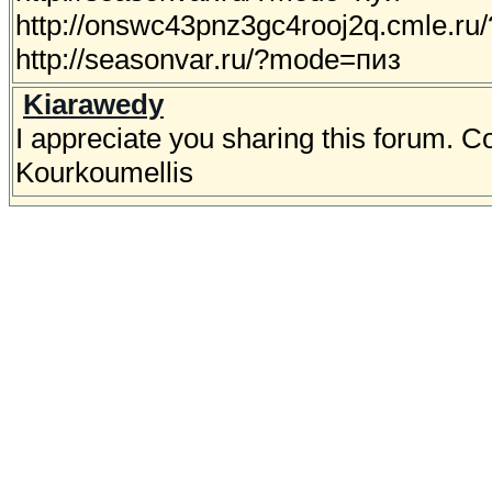
http://onswc43pnz3gc4rooj2q.cmle.ru
http://seasonvar.ru/?mode=пиз
Kiarawedy
I appreciate you sharing this forum. Co
Kourkoumellis