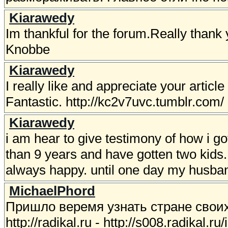
Kiarawedy
Im thankful for the forum.Really thank 
Knobbe
Kiarawedy
I really like and appreciate your articl
Fantastic. http://kc2v7uvc.tumblr.com/
Kiarawedy
i am hear to give testimony of how i 
than 9 years and have gotten two kids.
always happy. until one day my husba
MichaelPhord
Пришло веремя узнать стране своих
http://radikal.ru - http://s008.radikal