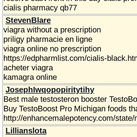
cialis pharmacy qb77
StevenBlare
viagra without a prescription
priligy pharmacie en ligne
viagra online no prescription
https://edpharmlist.com/cialis-black.ht
acheter viagra
kamagra online
JosephIwqopopiritytihy
Best male testosteron booster TestoBo
Buy TestoBoost Pro Michigan foods th
http://enhancemalepotency.com/state/
Lillianslota