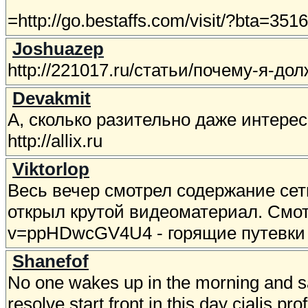
=http://go.bestaffs.com/visit/?bta=351
Joshuazep
http://221017.ru/статьи/почему-я-до
Devakmit
А, сколько разительно даже интере
http://allix.ru
Viktorlop
Весь вечер смотрел содержание сети
открыл крутой видеоматериал. Смотр
v=ppHDwcGV4U4 - горящие путевки 
Shanefof
No one wakes up in the morning and say
resolve start front in this day cialis pro