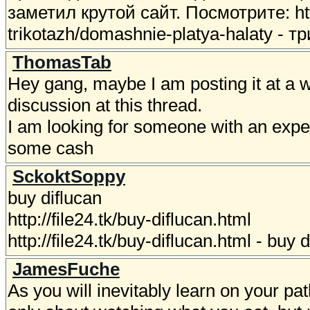
заметил крутой сайт. Посмотрите: htt
trikotazh/domashnie-platya-halaty - 
ThomasTab
Hey gang, maybe I am posting it at a wr
discussion at this thread.
I am looking for someone with an e
some cash
SckoktSoppy
buy diflucan
http://file24.tk/buy-diflucan.html
http://file24.tk/buy-diflucan.html - buy 
JamesFuche
As you will inevitably learn on your pat