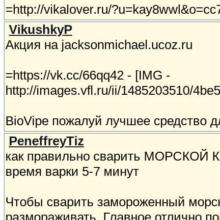
=http://vikalover.ru/?u=kay8wwl&o=cc7m
VikushkyP
Акция на jacksonmichael.ucoz.ru
=https://vk.cc/66qq42 - [IMG -
http://images.vfl.ru/ii/1485203510/4b
BioVipe пожалуй лучшее средство 
PeneffreyTiz
как правильно сварить МОРСКОЙ
время варки 5-7 минут
Чтобы сварить замороженный морско
размораживать. Главное отлично по