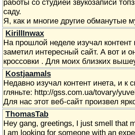
работы со студией звукозаписи топз
саду.
Я, как и многие другие обманутые 
KirillInwax
На прошлой неделе изучал контент 
заметил интересный сайт. А вот и он: 
кроссовки . Для моих близких выше
Kostjaamals
Недавно изучал контент инета, и к 
гляньте: http://gss.com.ua/tovary/yuv
Для нас этот веб-сайт произвел ярк
ThomasTab
Hey gang, greetings, I just smell that 
I am looking for someone with an ex