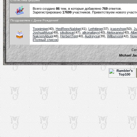
Статистика форума
Всего создано
86
тем, в которые добавлено
769
ответов.
Зарегистрировано
17699
участников. Приветствуем нового участ
Поздравляем с Днем Рождения!
Toopimige
(40)
,
HedReexNaIdge
(41)
,
Lethitiege
(37)
,
jcaseshop
(50)
,
Ju
JoshuaMusa
(49)
,
silsdtosar
(47)
,
alkonaltayx
(40)
,
Aleloxaneu
(40)
,
Alb
NakremAbup
(48)
,
HerbertTep
(40)
,
Audreysa
(39)
,
Wilburvoni
(42)
,
Now
[
Полный список
]
Сег
Michael Ja