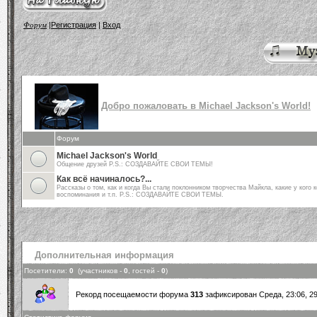
Форум
|
Регистрация
|
Вход
Добро пожаловать в Michael Jackson's World!
Форум
Michael Jackson's World
Общение друзей P.S.: СОЗДАВАЙТЕ СВОИ ТЕМЫ!
Как всё начиналось?...
Рассказы о том, как и когда Вы стали поклонником творчества Майкла, какие у кого к
воспоминания и т.п. P.S.: СОЗДАВАЙТЕ СВОИ ТЕМЫ.
Дополнительная информация
Посетители:
0
(участников -
0
, гостей -
0
)
Рекорд посещаемости форума
313
зафиксирован Среда, 23:06, 29