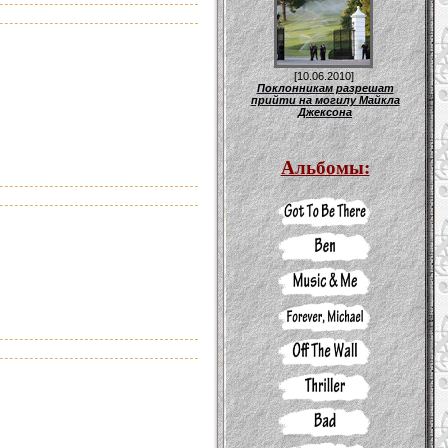
[10.06.2010]
Поклонникам разрешат
прийти на могилу Майкла
Джексона
Альбомы: