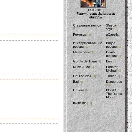
[13.03.2010]
Текст песни Stranger in
Moscow
Студийные записи
Живой
[8]
звук
[19]
Ремиксы
aCapella
[33]
[2]
Инструментальные
Видео-
версии
версии
[10]
[1]
Минусовки
Demo
[3]
версии
[2]
Got To Be There
Ben
[3]
[1]
Music & Me
Forever,
[2]
Michael
[2]
Off The Wall
Thriller
[11]
[3]
Bad
Dangerous
[6]
[13]
HIStory
Blood On
[14]
The Dance
Floor
[2]
Invincible
[13]