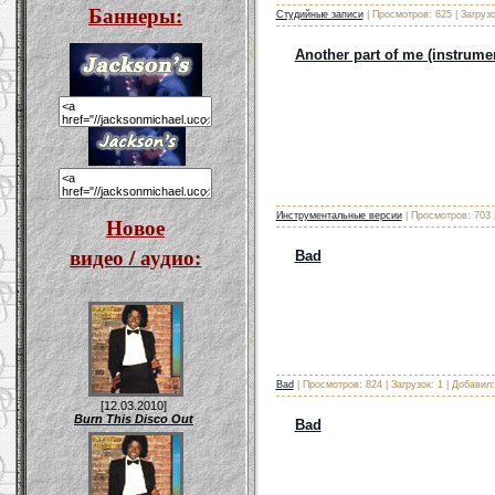
Баннеры:
Студийные записи
| Просмотров: 825 | Загрузо
Another part of me (instrumen
Инструментальные версии
| Просмотров: 703 |
Новое
видео / аудио:
Bad
Bad
| Просмотров: 824 | Загрузок: 1 | Добавил
[12.03.2010]
Burn This Disco Out
Bad