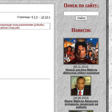
Поиск по сайту:
Страницы
:
1
2
3
...
12
13
»
рованным пользователям (удалён,
Новости:
айта! Спасибо.
[05.11.2010]
Новый альбом Майкла
Джексона обрел название
[15.06.2010]
Врачу Майкла Джексона
оставили лицензию на
работу