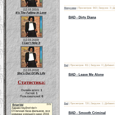
Минусовки
| Просмотров: 943 | Загрузок: 3 | 
[12.03.2010]
It's The Falling In Love
BAD - Dirty Diana
[12.03.2010]
I Can't Help It
Bad
| Просмотров: 811 | Загрузок: 0 | Добавил
[12.03.2010]
She's Out Of My Life
BAD - Leave Me Alone
Статистика:
Онлайн всего:
1
Гостей:
1
Пользователей:
0
Bad
| Просмотров: 720 | Загрузок: 1 | Добавил
BAD - Smooth Criminal