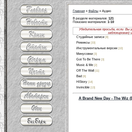
Главная
»
Файлы
» Аудио
В разделе материалов
:
121
Показано материалов
:
1-10
Убедительная просьба, если Вы 
заблокирован) 
Студийные записи
[8]
Ремиксы
[33]
Инструментальные версии
[10]
Минусовки
[3]
Got To Be There
[3]
Music & Me
[2]
Off The Wall
[11]
Bad
[6]
HIStory
[14]
Invincible
[13]
A Brand New Day - The Wiz (