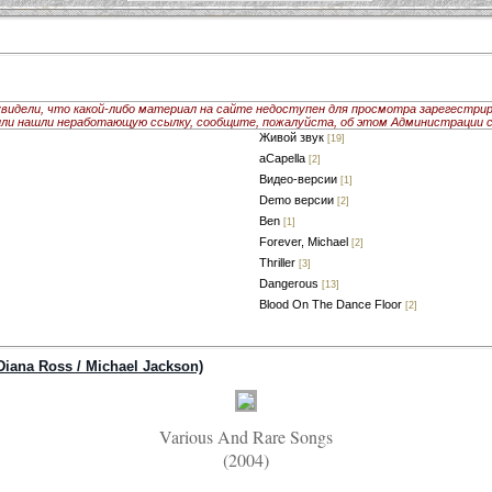
увидели, что какой-либо материал на сайте недоступен для просмотра зарегестри
или нашли неработающую ссылку, сообщите, пожалуйста, об этом Администрации с
Живой звук
[19]
aCapella
[2]
Видео-версии
[1]
Demo версии
[2]
Ben
[1]
Forever, Michael
[2]
Thriller
[3]
Dangerous
[13]
Blood On The Dance Floor
[2]
Diana Ross / Michael Jackson)
Various And Rare Songs
(2004)