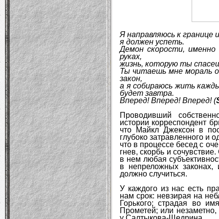
Я направляюсь к границе 
я должен успеть.
Демон скорости, именно
руках,
жизнь, которую ты спасе
Ты читаешь мне мораль о 
закон,
а я собираюсь жить кажды
будет завтра.
Вперед! Вперед! Вперед! (
Проводивший собственн
истории корреспондент бри
что Майкл Джексон в по
глубоко затравленного и од
что в процессе бесед с оч
гнев, скорбь и сочувствие.
в нем любая субъективност
в непреложных законах, и
должно случиться.
У каждого из нас есть пр
нам срок: невзирая на неб
Горького; страдая во им
Прометей; или незаметно,
у Салтыкова-Щедрина.