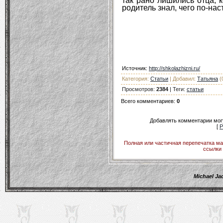
так рано лишились отца, к
родитель знал, чего по-н
Источник
:
http://shkolazhizni.ru/
Категория
:
Статьи
|
Добавил
:
Татьяна
(
Просмотров
:
2384
|
Теги
:
статьи
Всего комментариев
:
0
Добавлять комментарии могу
[
Р
Полная или частичная перепечатка ма
ссылки 
Michael Ja