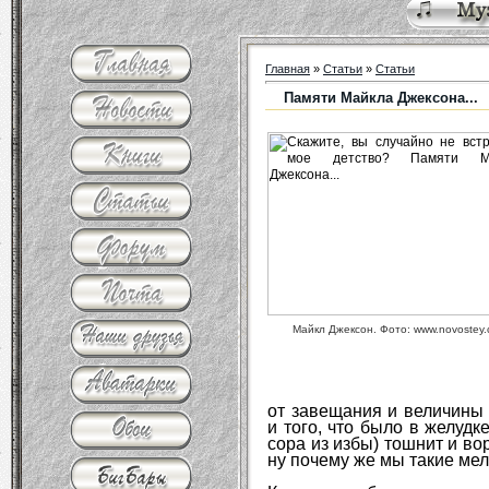
Главная
»
Статьи
»
Статьи
Памяти Майкла Джексона...
Майкл Джексон. Фото: www.novostey
от завещания и величины 
и того, что было в желудк
сора из избы) тошнит и во
ну почему же мы такие ме