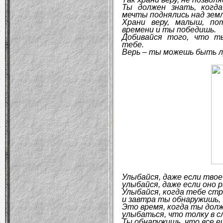
Ты должен знать, когд
мечты поднялись над зем
Храни веру, малыш, по
времени и ты победишь.
Добивайся того, что т
тебе.
Верь – ты можешь быть 
Улыбайся, даже если твое
улыбайся, даже если оно 
Улыбайся, когда тебе ст
и завтра ты обнаружишь,
Это время, когда ты дол
улыбаться, что толку в с
Ты обнаружишь, что все 