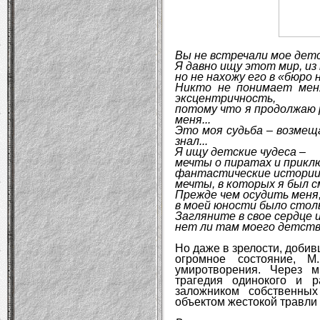
Вы не встречали мое де
Я давно ищу этот мир, и
но не нахожу его в «бюро 
Никто не понимает мен
эксцентричность,
потому что я продолжаю р
меня...
Это моя судьба – возмещ
знал...
Я ищу детские чудеса –
мечты о пиратах и приклю
фантастические истории
мечты, в которых я был см
Прежде чем осудить меня
в моей юности было столь
Загляните в свое сердце 
нет ли там моего детст
Но даже в зрелости, доби
огромное состояние, 
умиротворения. Через 
трагедия одинокого и р
заложником собственных
объектом жестокой травли