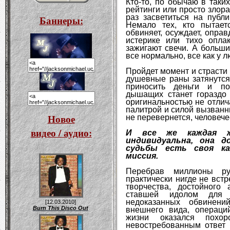
Кто-то, по обычаю в таки
рейтинги или просто злора
раз засветиться на публи
Баннеры:
Немало тех, кто пытает
обвиняет, осуждает, опра
истерике или тихо опла
зажигают свечи. А больши
все нормально, все как у 
Пройдет момент и страсти 
душевные раны затянутся,
приносить деньги и поп
дышащих станет гораздо
оригинальностью не отлич
палитрой и силой вызванн
Новое
не перевернется, человече
видео / аудио:
И все же каждая ж
индивидуальна, она д
судьбы есть своя ка
миссия.
Перебрав миллионы рун
практически нигде не вст
творчества, достойного 
ставшей идолом для 
недоказанных обвинени
[12.03.2010]
Burn This Disco Out
внешнего вида, операци
жизни оказался похо
невостребованным ответ 