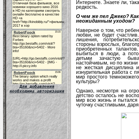
Интернете. Знаете ли, так
редкость.
О чем же пел Джеко? Ка
неожиданным уходом?
Наверное о том, что ребе
любви, не будет счастлив
лишения, потребительс
стороны взрослых, благоп
приобретенных талантов
выбиться в люди, а пот
детьми зачастую быв
настойчивым, но по жизни 
не жесткая дисциплина и
изнурительная работа с п
мир простого темнокожего
культуры?
Для добавления
Однако, несмотря на огро
необходима авторизация
детство осталось не восп
мир всю жизнь и пытался 
чуточку счастливыми, дар