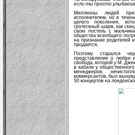
если ты просто улыбаешь
Миллионы людей приз
исполнителем, но в течен
целого поколения, кот
гротескный шарж, как ска
свою постель с мальчик
общества всеобщего потре
на признание родителей и
продается.
Поэтому старался чер
представление о любви и
свобода, которой у М. Дж
в кабале у общественного
менеджеров, нечистоп
коммерсантов, был вынужд
50 концертов на лондонск