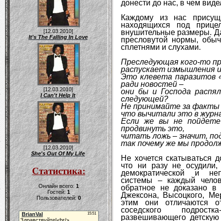
донести до нас, в чем вид
Каждому из нас присущ
находящихся под прице
[12.03.2010]
внушительные размеры. Да
It's The Falling In Love
пресловутой нормы, обыч
сплетнями и слухами.
Преследующая кого-то пр
распускает измышления 
Это клевета паразитов «
ради новостей –
[12.03.2010]
они бы и Господа распял
I Can't Help It
следующей?
Не принимайте за факты
что вычитали это в журн
Если же вы не пойдете
продвинуть это,
читать ложь – значит, п
так почему же мы продол
[12.03.2010]
She's Out Of My Life
Не хочется скатываться д
что ни разу не осудили,
Статистика:
демократической и неп
системы – каждый челов
Онлайн всего:
1
обратное не доказано в
Гостей:
1
Джексона, Высоцкого, Ме
Пользователей:
0
этим они отличаются о
соседского подростк
развешивающего детскую