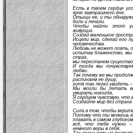
Есть в твоем сердце уго
ярче завтрашнего дня.
Отыщи ее, и ты обнаружи
боли и печали.
Чтобы найти этот уг
живущих.
Создай маленькое простра
Исцели мир, сделай его л
человечества.
Любовь не может лгать, о
испытав блаженство, мы
страх,
мы перестанем существо
И тогда мы почувствуе
любви.
Так почему же мы продолж
распинаем ее душу,
хотя так легко увидеть 
Мы могли бы летать вы
умирать никогда,
Я сердцем чувствую, что 
Создайте мир без страха
Сила в том, чтобы верить
Потому что ты можешь вз
плавать в самом глубоко
всё, что тебе нужно –
немного веры в себя.
Так храни веру, не позвол