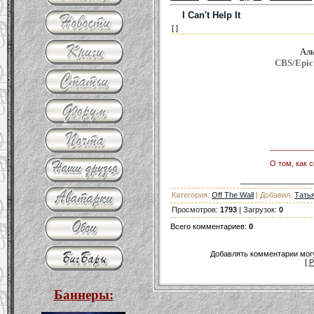
I Can't Help It
[ ]
Ал
CBS/Epic 
__________
О том, как 
_________________
Категория
:
Off The Wall
|
Добавил
:
Тать
Просмотров
:
1793
|
Загрузок
:
0
Всего комментариев
:
0
Добавлять комментарии могу
[
Р
Баннеры: