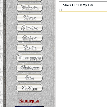
She's Out Of My Life
[ ]
Баннеры: