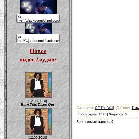
Новое
видео / аудио:
[12.03.2010]
Burn This Disco Out
Категория
:
Off The Wall
|
Добавил
:
Тать
Просмотров
:
1371
|
Загрузок
:
0
Всего комментариев
:
0
[12.03.2010]