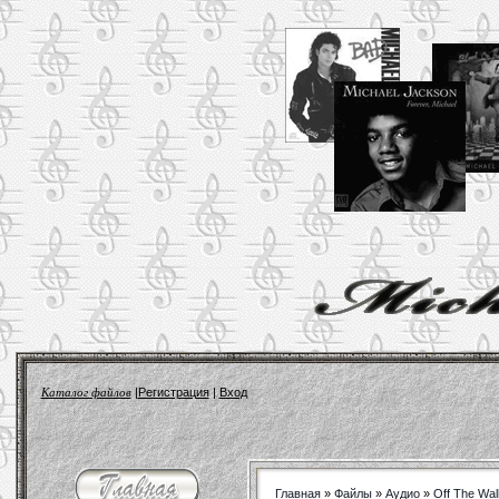
Каталог файлов
|
Регистрация
|
Вход
Главная
»
Файлы
»
Аудио
»
Off The Wal