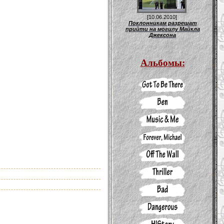
[10.06.2010]
Поклонникам разрешат
прийти на могилу Майкла
Джексона
Альбомы: