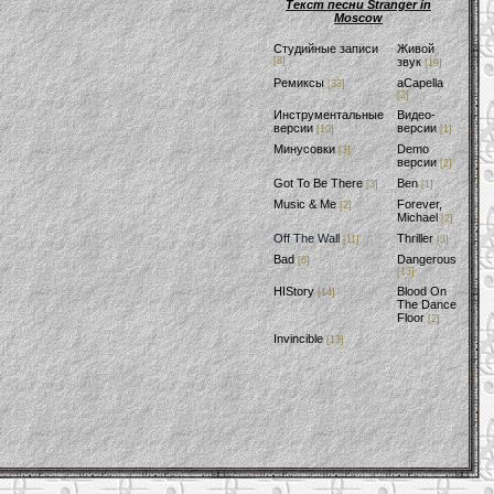
Текст песни Stranger in
Moscow
Студийные записи
Живой
[8]
звук
[19]
Ремиксы
aCapella
[33]
[2]
Инструментальные
Видео-
версии
версии
[10]
[1]
Минусовки
Demo
[3]
версии
[2]
Got To Be There
Ben
[3]
[1]
Music & Me
Forever,
[2]
Michael
[2]
Off The Wall
Thriller
[11]
[3]
Bad
Dangerous
[6]
[13]
HIStory
Blood On
[14]
The Dance
Floor
[2]
Invincible
[13]