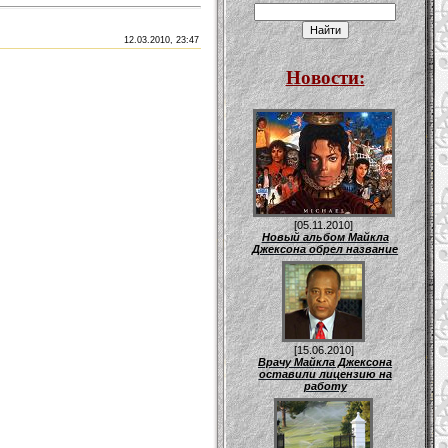
12.03.2010, 23:47
Новости:
[05.11.2010]
Новый альбом Майкла
Джексона обрел название
[15.06.2010]
Врачу Майкла Джексона
оставили лицензию на
работу