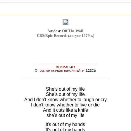
Альбом:
Off The Wall
CBS/Epic Records (август 1979 г.)
___________________________________
ВНИМАНИЕ!
О том, как скачать трек, читайте
ЗДЕСЬ
_________________________________________________
She's out of my life
She's out of my life
And I don't know whether to laugh or cry
I don't know whether to live or die
And it cuts like a knife
she's out of my life
It's out of my hands
It's out of my hands