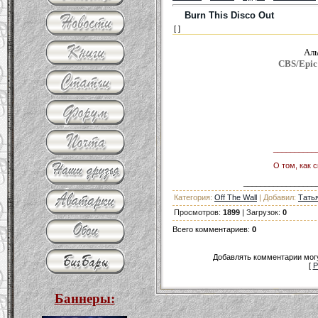
Burn This Disco Out
[ ]
Ал
CBS/Epic 
__________
О том, как 
_________________
Категория
:
Off The Wall
|
Добавил
:
Тать
Просмотров
:
1899
|
Загрузок
:
0
Всего комментариев
:
0
Добавлять комментарии могу
[
Р
Баннеры: