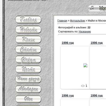
Главная
»
Фотоальбом
» Майкл в Москв
Фотографий в альбоме
:
22
Сортировать по
:
Названию
1996 год
1996 год
25.12.2009
Татьяна
1
1996 год
1996 год